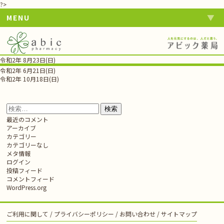
?>
MENU
令和2年 8月23日(日)
投
令和2年 6月21日(日)
稿
令和2年 10月18日(日)
ナ
ビ
ゲ
検
ー
索:
最近のコメント
シ
アーカイブ
ョ
カテゴリー
ン
カテゴリーなし
メタ情報
ログイン
投稿フィード
コメントフィード
WordPress.org
ご利用に関して
プライバシーポリシー
お問い合わせ
サイトマップ