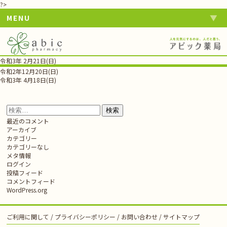
?>
MENU
令和3年 2月21日(日)
投
令和2年12月20日(日)
稿
令和3年 4月18日(日)
ナ
ビ
ゲ
検
ー
索:
最近のコメント
シ
アーカイブ
ョ
カテゴリー
ン
カテゴリーなし
メタ情報
ログイン
投稿フィード
コメントフィード
WordPress.org
ご利用に関して
プライバシーポリシー
お問い合わせ
サイトマップ