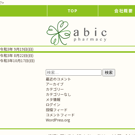
?>
TOP
会社概要
令和3年 9月19日(日)
投
令和3年 8月22日(日)
稿
令和3年10月17日(日)
ナ
ビ
検
ゲ
索:
最近のコメント
ー
アーカイブ
シ
カテゴリー
ョ
カテゴリーなし
ン
メタ情報
ログイン
投稿フィード
コメントフィード
WordPress.org