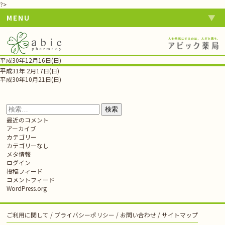
?>
MENU
平成30年12月16日(日)
投
平成31年 2月17日(日)
稿
平成30年10月21日(日)
ナ
ビ
ゲ
検
ー
索:
最近のコメント
シ
アーカイブ
ョ
カテゴリー
ン
カテゴリーなし
メタ情報
ログイン
投稿フィード
コメントフィード
WordPress.org
ご利用に関して
プライバシーポリシー
お問い合わせ
サイトマップ