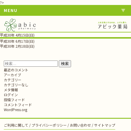
?>
MENU
平成30年 4月15日(日)
投
平成30年 6月17日(日)
稿
平成30年 2月18日(日)
ナ
ビ
ゲ
検
ー
索:
最近のコメント
シ
アーカイブ
ョ
カテゴリー
ン
カテゴリーなし
メタ情報
ログイン
投稿フィード
コメントフィード
WordPress.org
ご利用に関して
プライバシーポリシー
お問い合わせ
サイトマップ