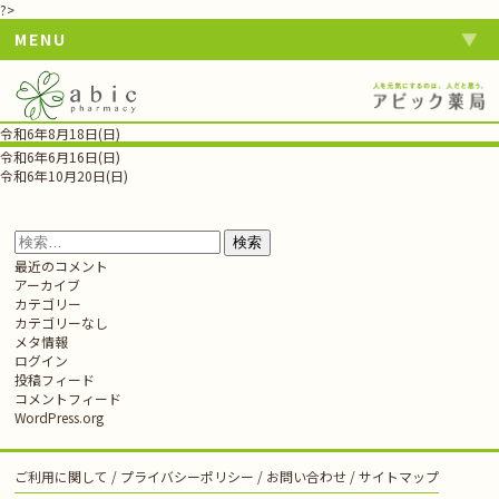
?>
MENU
令和6年8月18日(日)
投
令和6年6月16日(日)
稿
令和6年10月20日(日)
ナ
ビ
ゲ
検
ー
索:
最近のコメント
シ
アーカイブ
ョ
カテゴリー
ン
カテゴリーなし
メタ情報
ログイン
投稿フィード
コメントフィード
WordPress.org
ご利用に関して
プライバシーポリシー
お問い合わせ
サイトマップ