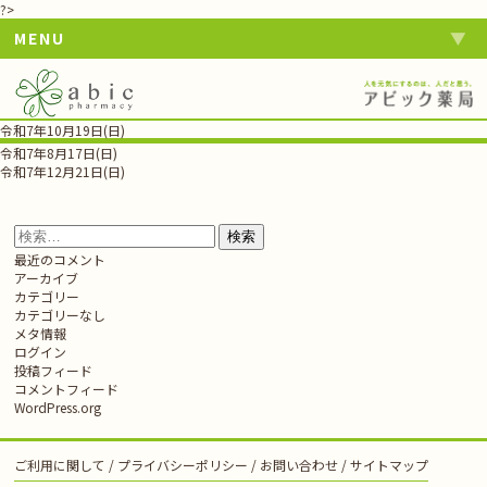
?>
MENU
令和7年10月19日(日)
投
令和7年8月17日(日)
稿
令和7年12月21日(日)
ナ
ビ
ゲ
検
ー
索:
最近のコメント
シ
アーカイブ
ョ
カテゴリー
ン
カテゴリーなし
メタ情報
ログイン
投稿フィード
コメントフィード
WordPress.org
ご利用に関して
プライバシーポリシー
お問い合わせ
サイトマップ