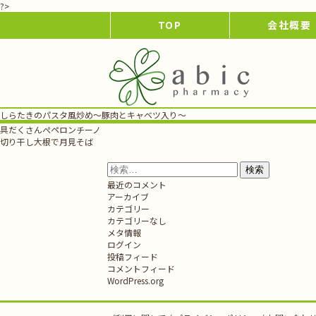
?>
TOP
会社概要
しらたきのパスタ風炒め～豚肉とキャベツ入り～
投
具だくさんぺペロンチーノ
稿
切り干し大根で月見そば
ナ
ビ
検
ゲ
索:
最近のコメント
ー
アーカイブ
シ
カテゴリー
ョ
カテゴリーなし
ン
メタ情報
ログイン
投稿フィード
コメントフィード
WordPress.org