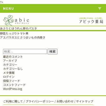
?>
MENU
あさりとほうれん草のパスタ
投
野菜たっぷりトマト煮
稿
アスパラガスとさつまいもの肉巻き
ナ
ビ
ゲ
検
ー
索:
最近のコメント
シ
アーカイブ
ョ
カテゴリー
ン
カテゴリーなし
メタ情報
ログイン
投稿フィード
コメントフィード
WordPress.org
ご利用に関して
プライバシーポリシー
お問い合わせ
サイトマップ