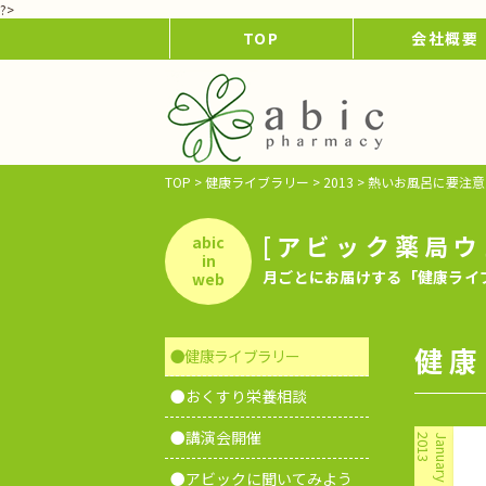
?>
TOP
会社概要
TOP
>
健康ライブラリー
>
2013
>
熱いお風呂に要注意
[アビック薬局ウ
abic
in
月ごとにお届けする「健康ライ
web
健康
●健康ライブラリー
●おくすり栄養相談
●講演会開催
2013
January
●アビックに聞いてみよう