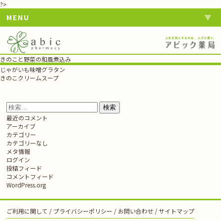
?>
MENU
きのこと野菜の和風煮込み
投
じゃがいも味噌グラタン
稿
きのこクリームスープ
ナ
ビ
ゲ
検
ー
索:
最近のコメント
シ
アーカイブ
ョ
カテゴリー
ン
カテゴリーなし
メタ情報
ログイン
投稿フィード
コメントフィード
WordPress.org
ご利用に関して
プライバシーポリシー
お問い合わせ
サイトマップ