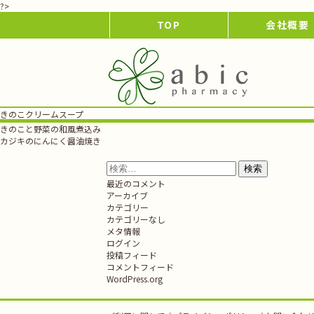
?>
TOP
会社概要
きのこクリームスープ
投
きのこと野菜の和風煮込み
稿
カジキのにんにく醤油焼き
ナ
ビ
検
ゲ
索:
最近のコメント
ー
アーカイブ
シ
カテゴリー
ョ
カテゴリーなし
ン
メタ情報
ログイン
投稿フィード
コメントフィード
WordPress.org