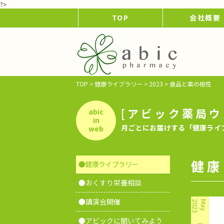
?>
TOP
会社概要
TOP
>
健康ライブラリー
>
2023
>
食品と薬の相性
[アビック薬局ウ
abic
in
月ごとにお届けする「健康ライ
web
健康
●健康ライブラリー
●おくすり栄養相談
●講演会開催
2023
May
●アビックに聞いてみよう