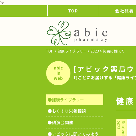
?>
TOP
会社概要
TOP
>
健康ライブラリー
>
2023
>
災害に備えて
[アビック薬局ウ
abic
in
月ごとにお届けする「健康ライ
web
健康
●健康ライブラリー
●おくすり栄養相談
●講演会開催
2023
September
●アビックに聞いてみよう