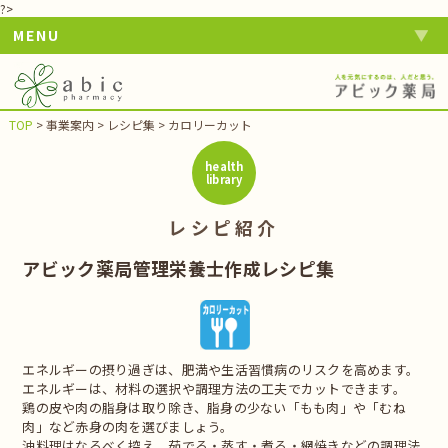
?>
MENU
TOP
>
事業案内
>
レシピ集
>
カロリーカット
health
library
レシピ紹介
アビック薬局管理栄養士作成レシピ集
エネルギーの摂り過ぎは、肥満や生活習慣病のリスクを高めます。
エネルギーは、材料の選択や調理方法の工夫でカットできます。
鶏の皮や肉の脂身は取り除き、脂身の少ない「もも肉」や「むね
肉」など赤身の肉を選びましょう。
油料理はなるべく控え、茹でる・蒸す・煮る・網焼きなどの調理法